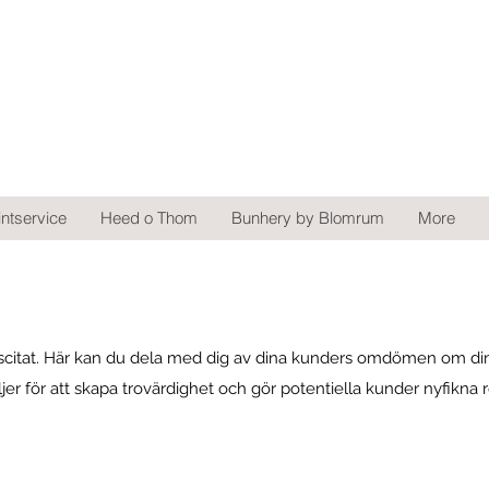
intservice
Heed o Thom
Bunhery by Blomrum
More
citat. Här kan du dela med dig av dina kunders omdömen om din
er för att skapa trovärdighet och gör potentiella kunder nyfikna r